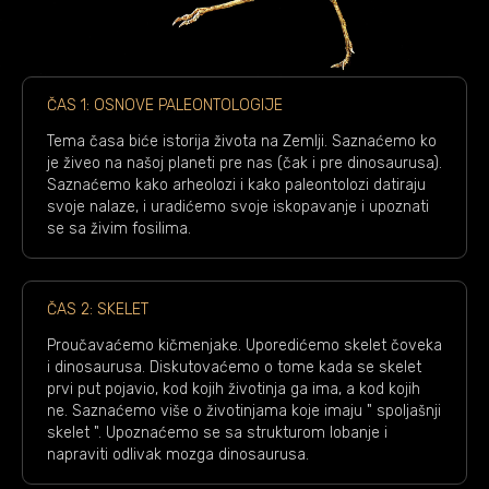
ČAS 1: OSNOVE PALEONTOLOGIJE
Tema časa biće istorija života na Zemlji. Saznaćemo ko
je živeo na našoj planeti pre nas (čak i pre dinosaurusa).
Saznaćemo kako arheolozi i kako paleontolozi datiraju
svoje nalaze, i uradićemo svoje iskopavanje i upoznati
se sa živim fosilima.
ČAS 2: SKELET
Proučavaćemo kičmenjake. Uporedićemo skelet čoveka
i dinosaurusa. Diskutovaćemo o tome kada se skelet
prvi put pojavio, kod kojih životinja ga ima, a kod kojih
ne. Saznaćemo više o životinjama koje imaju " spoljašnji
skelet ". Upoznaćemo se sa strukturom lobanje i
napraviti odlivak mozga dinosaurusa.