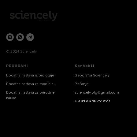
© 2024 Sciencely
PROGRAMI
Kontakti
Dodatna nastava iz biologije
Geografija Sciencely
Dodatna nastava za medicinu
Plaćanje
Dodatna nastava za prirodne
sciencely.blg@gmail.com
nauke
+ 381 63 1079 297