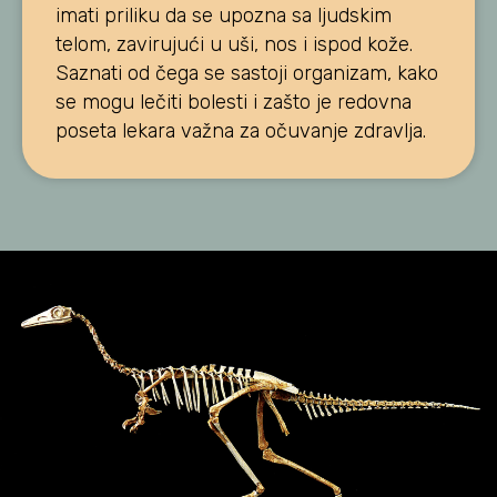
imati priliku da se upozna sa ljudskim
telom, zavirujući u uši, nos i ispod kože.
Saznati od čega se sastoji organizam, kako
se mogu lečiti bolesti i zašto je redovna
poseta lekara važna za očuvanje zdravlja.