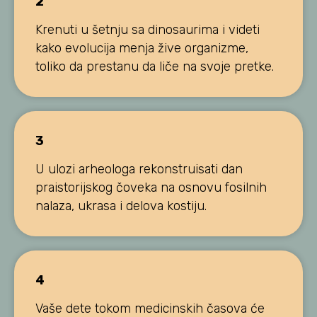
2
Krenuti u šetnju sa dinosaurima i videti
kako evolucija menja žive organizme,
toliko da prestanu da liče na svoje pretke.
3
U ulozi arheologa rekonstruisati dan
praistorijskog čoveka na osnovu fosilnih
nalaza, ukrasa i delova kostiju.
4
Vaše dete tokom medicinskih časova će