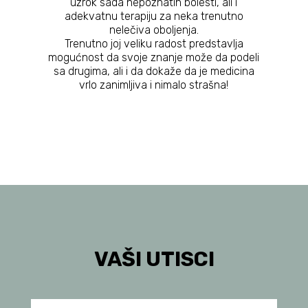
uzrok sada nepoznatih bolesti, ali i
adekvatnu terapiju za neka trenutno
nelečiva oboljenja.
Trenutno joj veliku radost predstavlja
mogućnost da svoje znanje može da podeli
sa drugima, ali i da dokaže da je medicina
vrlo zanimljiva i nimalo strašna!
VAŠI UTISCI