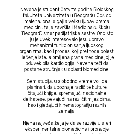
Nevena je student četvrte godine Biološkog
fakulteta Univerziteta u Beogradu. Još od
malena, ona je gajila veliku ljubav prema
medicini, te je završila i Medicinsku školu
"Beograd", smer pedijatrijske sestre. Ono što
ju je uvek interesovalo jesu upravo
mehanizmi funkcionisanja ljudskog
organizma, kao i procesi koji prethode bolesti
i lečenje iste, a omiljena grana medicine joj je
oduvek bila kardiologija. Nevena teži da
postane stručnjak u oblasti biomedicine.
Sem studija, u slobodno vreme voli da
planinari, da upoznaje različite kulture
čitajući knjige, spremajući nacionalne
delikatese, pevajući na različitim jezicima,
kao i gledajući kinematografiju raznih
zemalja.
Njena najveća želja je da se razvije u sferi
eksperimentalne biomedicine i pronadje