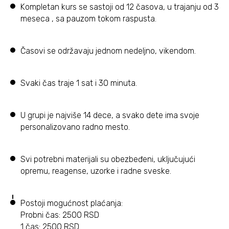
Kompletan kurs se sastoji od 12 časova, u trajanju od 3
meseca , sa pauzom tokom raspusta.
Časovi se održavaju jednom nedeljno, vikendom.
Svaki čas traje 1 sat i 30 minuta.
U grupi je najviše 14 dece, a svako dete ima svoje
personalizovano radno mesto.
Svi potrebni materijali su obezbeđeni, uključujući
opremu, reagense, uzorke i radne sveske.
Postoji mogućnost plaćanja:
Probni čas: 2500 RSD
1 čas: 2500 RSD