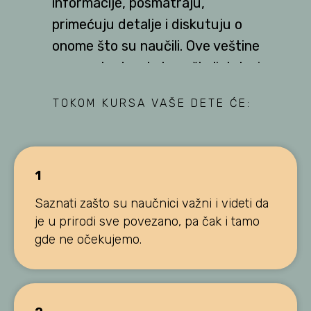
informacije, posmatraju,
primećuju detalje i diskutuju o
onome što su naučili. Ove veštine
su neophodne, kako u školi, tako i
u svakodnevnom životu.
TOKOM KURSA VAŠE DETE ĆE:
1
Saznati zašto su naučnici važni i videti da
je u prirodi sve povezano, pa čak i tamo
gde ne očekujemo.