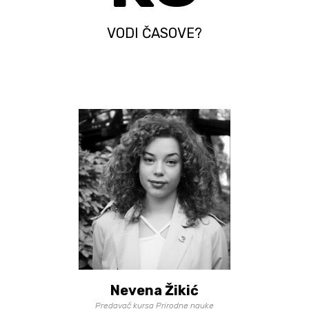
VODI ČASOVE?
Nevena Žikić
Predavač kursa Prirodne nauke