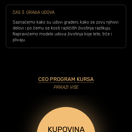
ČAS 3: GRAĐA UDOVA
Saznaćemo kako su udovi građeni, kako se zovu njihovi
delovi i po čemu se kosti različitih životinja razlikuju.
Napravićemo modele udova životinja koje lete, trče i
plivaju.
CEO PROGRAM KURSA
PRIKAŽI VIŠE
KUPOVINA