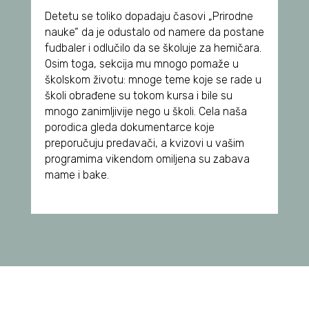
Detetu se toliko dopadaju časovi „Prirodne
nauke“ da je odustalo od namere da postane
fudbaler i odlučilo da se školuje za hemičara.
Osim toga, sekcija mu mnogo pomaže u
školskom životu: mnoge teme koje se rade u
školi obrađene su tokom kursa i bile su
mnogo zanimljivije nego u školi. Cela naša
porodica gleda dokumentarce koje
preporučuju predavači, a kvizovi u vašim
programima vikendom omiljena su zabava
mame i bake.