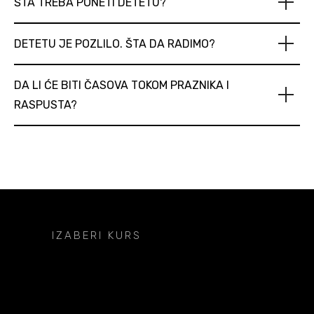
ŠTA TREBA PONETI DETETU?
DETETU JE POZLILO. ŠTA DA RADIMO?
DA LI ĆE BITI ČASOVA TOKOM PRAZNIKA I
RASPUSTA?
IZABERI KURS