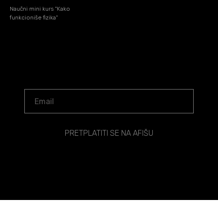
Naučni mini kurs "Kako
funkcioniše fizika"
PRETPLATITI SE NA AFIŠU