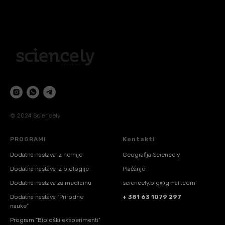
© 2024 Sciencely
PROGRAMI
Kontakti
Dodatna nastava iz hemije
Geografija Sciencely
Dodatna nastava iz biologije
Plaćanje
Dodatna nastava za medicinu
sciencely.blg@gmail.com
Dodatna nastava “Prirodne
+ 381 63 1079 297
nauke”
Program “Biološki eksperimenti”